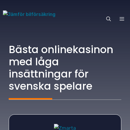
Hoppa
till
Me
innehåll
Bästa onlinekasinon
med låga
insättningar för
svenska spelare