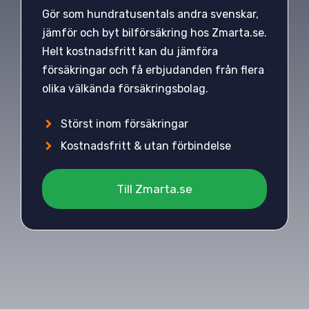
Gör som hundratusentals andra svenskar,
jämför och byt bilförsäkring hos Zmarta.se.
Helt kostnadsfritt kan du jämföra
försäkringar och få erbjudanden från flera
olika välkända försäkringsbolag.
Störst inom försäkringar
Kostnadsfritt & utan förbindelse
Till Zmarta.se