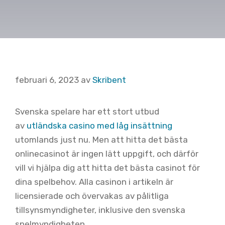
februari 6, 2023
av
Skribent
Svenska spelare har ett stort utbud
av
utländska casino med låg insättning
utomlands just nu. Men att hitta det bästa
onlinecasinot är ingen lätt uppgift, och därför
vill vi hjälpa dig att hitta det bästa casinot för
dina spelbehov. Alla casinon i artikeln är
licensierade och övervakas av pålitliga
tillsynsmyndigheter, inklusive den svenska
spelmyndigheten.