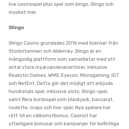
live casinospel plus spel som bingo, Slingo och
mycket mer.
Slingo
Slingo Casino grundades 2016 med licenser från
Storbritannien och Alderney. Slingo är en
mångsidig plattform som samarbetar med ett
antal stora mjukvaruleverantörer, inklusive
Realistic Games, WMS, Eyecon, Microgaming, IGT
och NetEnt. Detta gör det möjligt att erbjuda
hundratals spel, inklusive slots, Slingo-spel,
samt flera bordsspel som blackjack, baccarat,
roulette, craps och live-spel. Nya spelare har
rätt till en välkomstbonus. Casinot har
ytterligare bonusar och kampanjer för befintliga