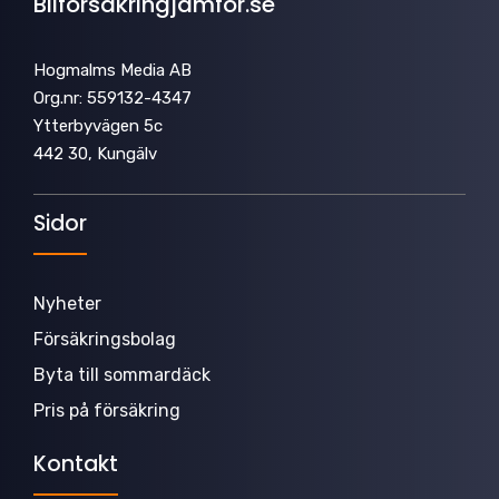
Bilforsakringjamfor.se
Hogmalms Media AB
Org.nr: 559132-4347
Ytterbyvägen 5c
442 30, Kungälv
Sidor
Nyheter
Försäkringsbolag
Byta till sommardäck
Pris på försäkring
Kontakt