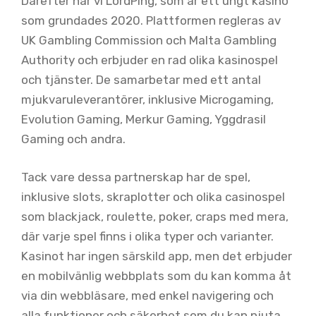
Därefter har vi LordPing, som är ett ungt kasino
som grundades 2020. Plattformen regleras av
UK Gambling Commission och Malta Gambling
Authority och erbjuder en rad olika kasinospel
och tjänster. De samarbetar med ett antal
mjukvaruleverantörer, inklusive Microgaming,
Evolution Gaming, Merkur Gaming, Yggdrasil
Gaming och andra.
Tack vare dessa partnerskap har de spel,
inklusive slots, skraplotter och olika casinospel
som blackjack, roulette, poker, craps med mera,
där varje spel finns i olika typer och varianter.
Kasinot har ingen särskild app, men det erbjuder
en mobilvänlig webbplats som du kan komma åt
via din webbläsare, med enkel navigering och
alla funktioner och säkerhet som du kan njuta